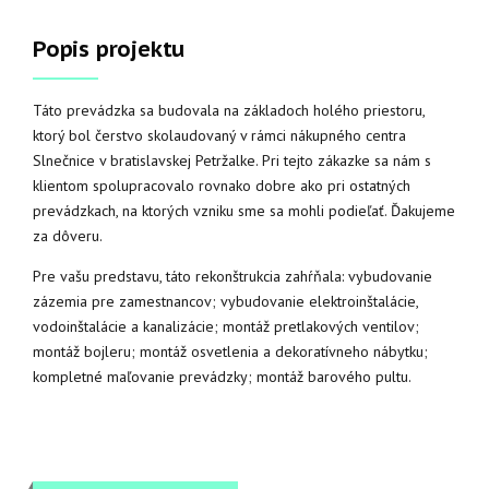
Popis projektu
Táto prevádzka sa budovala na základoch holého priestoru,
ktorý bol čerstvo skolaudovaný v rámci nákupného centra
Slnečnice v bratislavskej Petržalke. Pri tejto zákazke sa nám s
klientom spolupracovalo rovnako dobre ako pri ostatných
prevádzkach, na ktorých vzniku sme sa mohli podieľať. Ďakujeme
za dôveru.
Pre vašu predstavu, táto rekonštrukcia zahŕňala: vybudovanie
zázemia pre zamestnancov; vybudovanie elektroinštalácie,
vodoinštalácie a kanalizácie; montáž pretlakových ventilov;
montáž bojleru; montáž osvetlenia a dekoratívneho nábytku;
kompletné maľovanie prevádzky; montáž barového pultu.