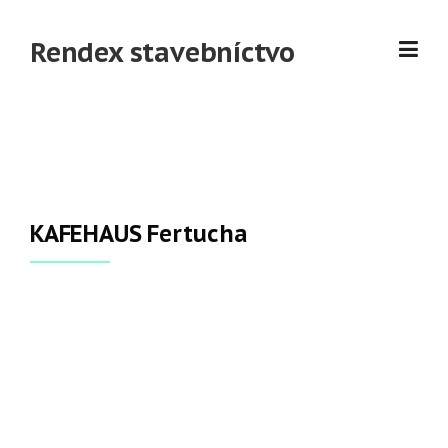
Skip
to
Rendex stavebníctvo
content
KAFEHAUS Fertucha