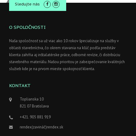
Sledujte nás
O SPOLOČNOSTI
Naša spoločnosť sa už viac ako 10 rokov špecializuje na služby v
oblasti stavebníctva, čo okrem stavania na kľúč podľa predstáv
klienta zahŕňa aj inštalatérske práce, odborné revízie, či distribúciu
stavebného materiálu. Našou prioritou je zabezpečovanie kvalitných
služieb kde je na prvom mieste spokojnosť klienta.
KONTAKT
Toplianska 10
821 07 Bratislava
+421. 905 881 919
rendex(zavináč)rendex.sk